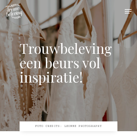
Hit enter to search or ESC to close
Trouwbeleving
een beurs vol
inspiratie!
FOTO CREDITS: LEONNE PHOTOGRAPHY