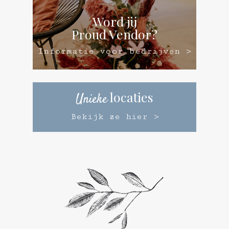
Word jij
Proud Vendor?
Informatie voor bedrijven >
locaties
Unieke
Bekijk ze hier >