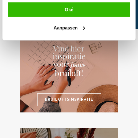
SCOOR JE TICKETS
Oké
SCOOR HIER JOUW TICKETS
Aanpassen
Vind hier
inspiratie
voor
jouw
bruiloft!
BRUILOFTSINSPIRATIE