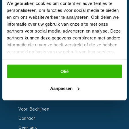
We gebruiken cookies om content en advertenties te
Facebook
personaliseren, om functies voor social media te bieden
Instagram
en om ons websiteverkeer te analyseren. Ook delen we
informatie over uw gebruik van onze site met onze
partners voor social media, adverteren en analyse. Deze
EVENTS
partners kunnen deze gegevens combineren met andere
informatie die u aan ze heeft verstrekt of die ze hebben
Kalender
verzameld op basis van uw gebruik van hun services.
Bedrijven
Impressie
Oké
Weddingplanner
Aanpassen
INFORMATIE
Voor Bedrijven
Contact
Over ons