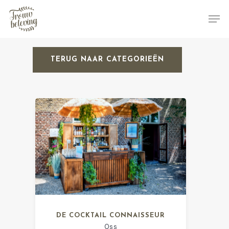
TERUG NAAR CATEGORIEËN
Hit enter to search or ESC to close
DE COCKTAIL CONNAISSEUR
Oss