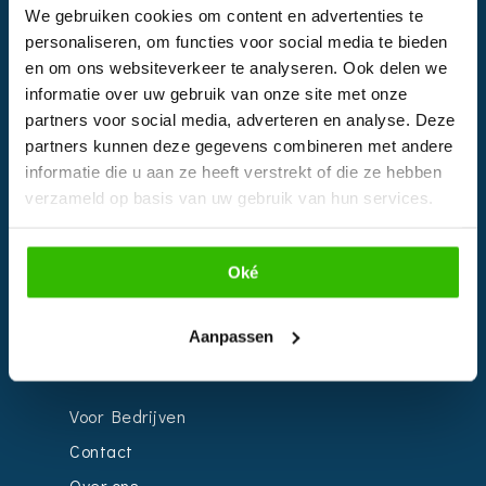
We gebruiken cookies om content en advertenties te
Facebook
personaliseren, om functies voor social media te bieden
Instagram
en om ons websiteverkeer te analyseren. Ook delen we
informatie over uw gebruik van onze site met onze
partners voor social media, adverteren en analyse. Deze
EVENTS
partners kunnen deze gegevens combineren met andere
informatie die u aan ze heeft verstrekt of die ze hebben
Kalender
verzameld op basis van uw gebruik van hun services.
Bedrijven
Impressie
Oké
Weddingplanner
Aanpassen
INFORMATIE
Voor Bedrijven
Contact
Over ons