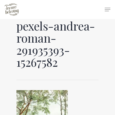
pexels-andrea-
Hit enter to search or ESC to close
roman-
291935393-
15267582