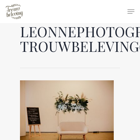
LEONNEPHOTOG
Hit enter to search or ESC to close
TROUWBELEVING(9