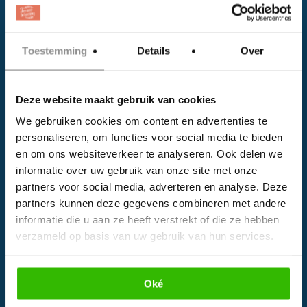
EVENTS
Kalender
Toestemming
Details
Over
Bedrijven
Impressie
Deze website maakt gebruik van cookies
Weddingplanner
We gebruiken cookies om content en advertenties te
personaliseren, om functies voor social media te bieden
INFORMATIE
en om ons websiteverkeer te analyseren. Ook delen we
informatie over uw gebruik van onze site met onze
Voor Bedrijven
partners voor social media, adverteren en analyse. Deze
Contact
partners kunnen deze gegevens combineren met andere
informatie die u aan ze heeft verstrekt of die ze hebben
Over ons
verzameld op basis van uw gebruik van hun services.
Privacy Voorwaarden
Algemene Voorwaarden
Oké