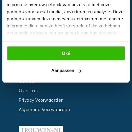
informatie over uw gebruik van onze site met onze
Kalender
partners voor social media, adverteren en analyse. Deze
Bedrijven
partners kunnen deze gegevens combineren met andere
informatie die u aan ze heeft verstrekt of die ze hebben
Impressie
verzameld op basis van uw gebruik van hun services.
Weddingplanner
Oké
INFORMATIE
Aanpassen
Voor Bedrijven
Contact
Over ons
Privacy Voorwaarden
Algemene Voorwaarden