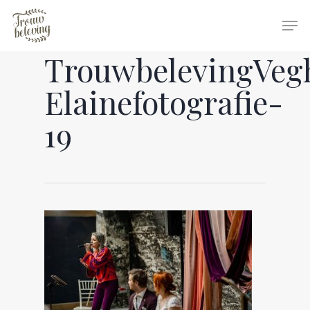
TrouwbelevingVeg
Hit enter to search or ESC to close
Elainefotografie-
19