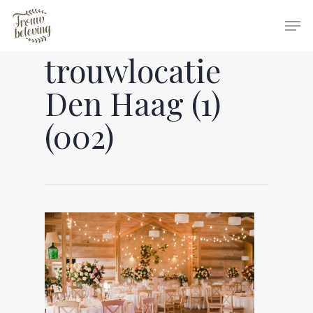
trouwlocatie
Hit enter to search or ESC to close
Den Haag (1)
(002)