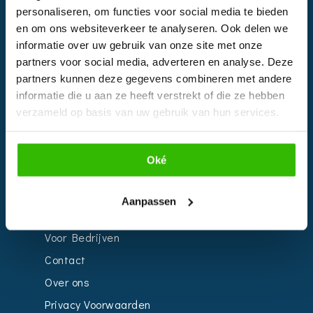
Instagram
personaliseren, om functies voor social media te bieden
en om ons websiteverkeer te analyseren. Ook delen we
informatie over uw gebruik van onze site met onze
EVENTS
partners voor social media, adverteren en analyse. Deze
partners kunnen deze gegevens combineren met andere
Kalender
informatie die u aan ze heeft verstrekt of die ze hebben
verzameld op basis van uw gebruik van hun services.
Bedrijven
Impressie
Weddingplanner
Oké
Aanpassen
INFORMATIE
Voor Bedrijven
Contact
Over ons
Privacy Voorwaarden