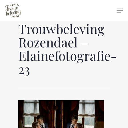
Trouwbeleving
Hit enter to search or ESC to close
Rozendael –
Elainefotografie-
23