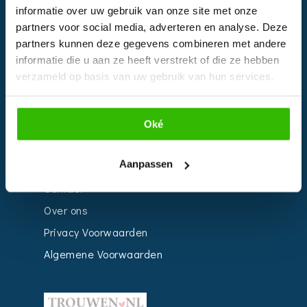
informatie over uw gebruik van onze site met onze
Kalender
partners voor social media, adverteren en analyse. Deze
Bedrijven
partners kunnen deze gegevens combineren met andere
informatie die u aan ze heeft verstrekt of die ze hebben
Impressie
verzameld op basis van uw gebruik van hun services.
Weddingplanner
Oké
INFORMATIE
Aanpassen
Voor Bedrijven
Contact
Over ons
Privacy Voorwaarden
Algemene Voorwaarden