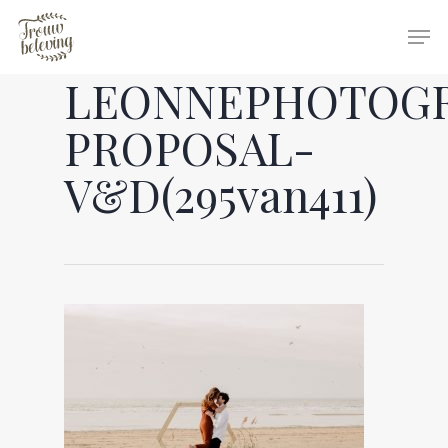
LEONNEPHOTOG
Hit enter to search or ESC to close
PROPOSAL-
V&D(295van411)