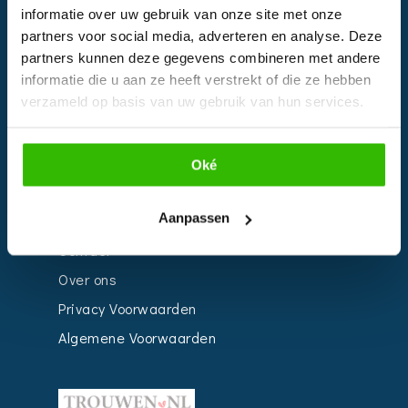
informatie over uw gebruik van onze site met onze
Kalender
partners voor social media, adverteren en analyse. Deze
Bedrijven
partners kunnen deze gegevens combineren met andere
informatie die u aan ze heeft verstrekt of die ze hebben
Impressie
verzameld op basis van uw gebruik van hun services.
Weddingplanner
Oké
INFORMATIE
Aanpassen
Voor Bedrijven
Contact
Over ons
Privacy Voorwaarden
Algemene Voorwaarden