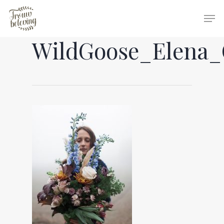
WildGoose_Elena_C
Hit enter to search or ESC to close