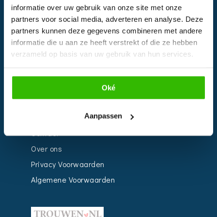
informatie over uw gebruik van onze site met onze
Kalender
partners voor social media, adverteren en analyse. Deze
Bedrijven
partners kunnen deze gegevens combineren met andere
informatie die u aan ze heeft verstrekt of die ze hebben
Impressie
verzameld op basis van uw gebruik van hun services.
Weddingplanner
Oké
INFORMATIE
Aanpassen
Voor Bedrijven
Contact
Over ons
Privacy Voorwaarden
Algemene Voorwaarden