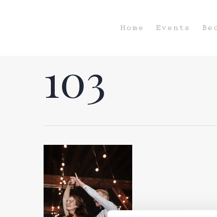
Home
Events
Be
103
Hit enter to search or ESC to close