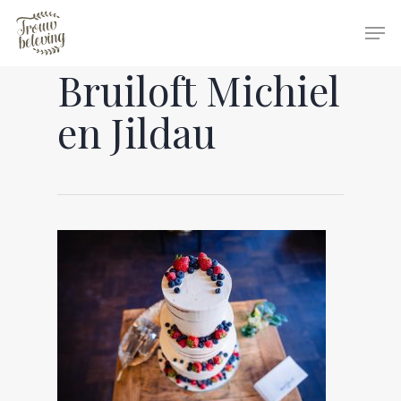
Bruiloft Michiel
Hit enter to search or ESC to close
en Jildau