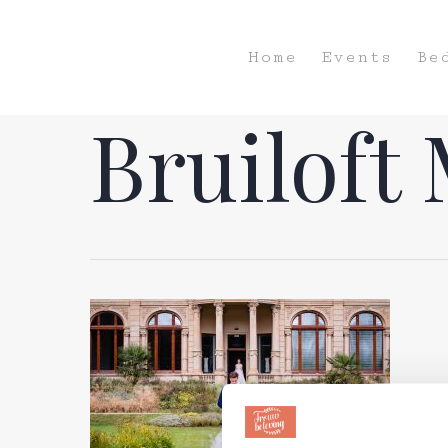
Home
Events
Be
Bruiloft 
Hit enter to search or ESC to close