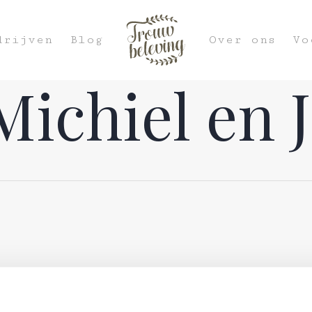
drijven
Blog
Over ons
Vo
Michiel en 