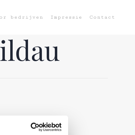
or bedrijven
Impressie
Contact
Jildau