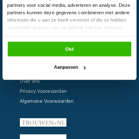
partners voor social media, adverteren en analyse. Deze
Bedrijven
partners kunnen deze gegevens combineren met andere
Impressie
informatie die u aan ze heeft verstrekt of die ze hebben
Weddingplanner
verzameld op basis van uw gebruik van hun services.
INFORMATIE
Oké
Voor Bedrijven
Aanpassen
Contact
Over ons
Privacy Voorwaarden
Algemene Voorwaarden