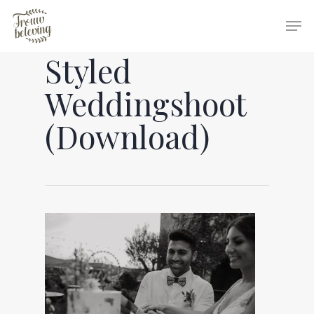
Styled
Hit enter to search or ESC to close
Weddingshoot
(Download)