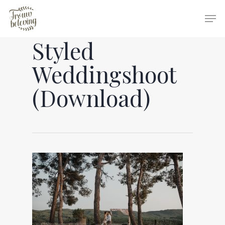
Styled
Hit enter to search or ESC to close
Weddingshoot
(Download)