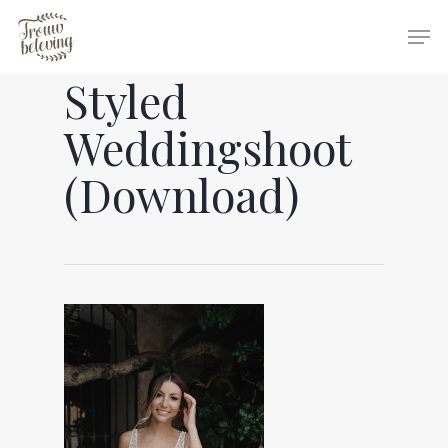
Styled
Hit enter to search or ESC to close
Weddingshoot
(Download)