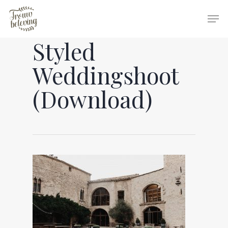
Styled
Hit enter to search or ESC to close
Weddingshoot
(Download)