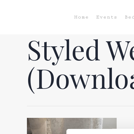
Home
Events
Be
Styled W
(Downlo
Hit enter to search or ESC to close