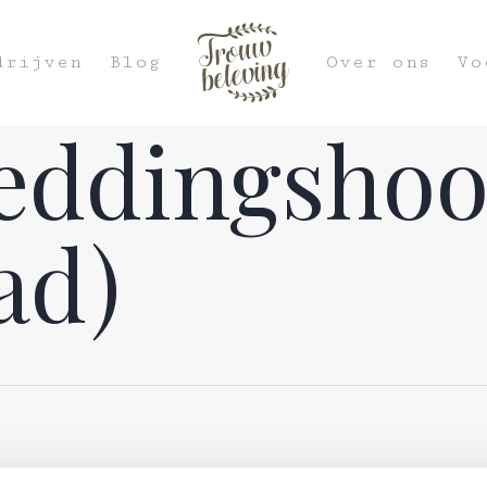
drijven
Blog
Over ons
Vo
eddingshoo
ad)