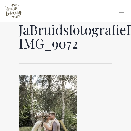
JaBruidsfotografie
Hit enter to search or ESC to close
IMG_9072