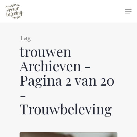
Tag
Hit enter to search or ESC to close
trouwen
Archieven -
Pagina 2 van 20
-
Trouwbeleving