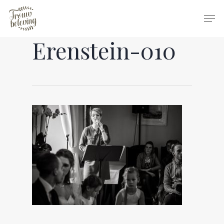
Erenstein-010
Hit enter to search or ESC to close