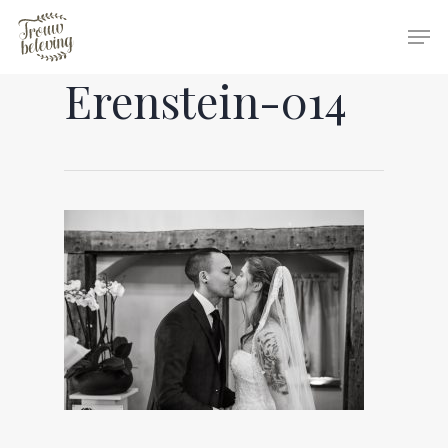
Erenstein-014
Hit enter to search or ESC to close