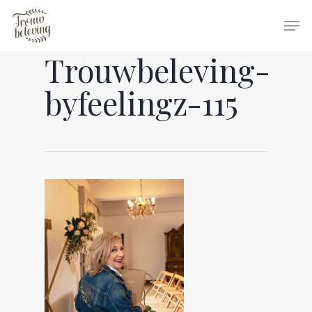
Trouwbeleving-
Hit enter to search or ESC to close
byfeelingz-115