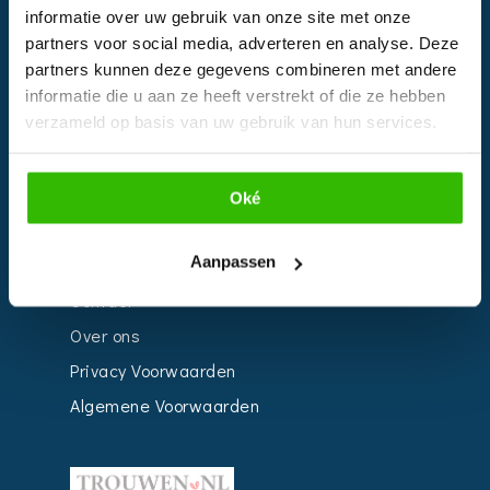
informatie over uw gebruik van onze site met onze
Kalender
partners voor social media, adverteren en analyse. Deze
Bedrijven
partners kunnen deze gegevens combineren met andere
informatie die u aan ze heeft verstrekt of die ze hebben
Impressie
verzameld op basis van uw gebruik van hun services.
Weddingplanner
Oké
INFORMATIE
Aanpassen
Voor Bedrijven
Contact
Over ons
Privacy Voorwaarden
Algemene Voorwaarden