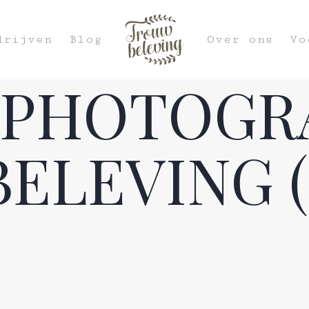
drijven
Blog
Over ons
Vo
PHOTOGR
LEVING (1