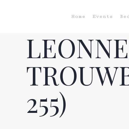
Home
Events
Be
LEONNE
TROUWBE
Hit enter to search or ESC to close
255)