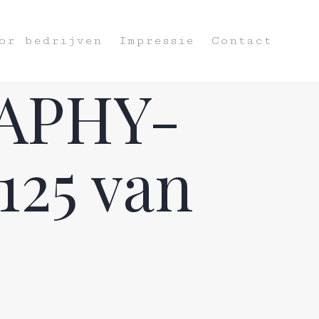
or bedrijven
Impressie
Contact
APHY-
25 van