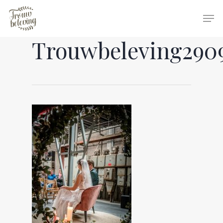
Trouwbeleving290
Hit enter to search or ESC to close