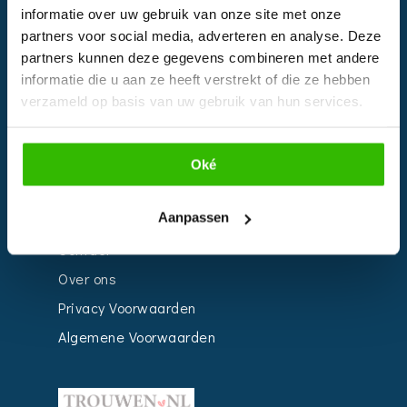
informatie over uw gebruik van onze site met onze
Kalender
partners voor social media, adverteren en analyse. Deze
Bedrijven
partners kunnen deze gegevens combineren met andere
informatie die u aan ze heeft verstrekt of die ze hebben
Impressie
verzameld op basis van uw gebruik van hun services.
Weddingplanner
Oké
INFORMATIE
Aanpassen
Voor Bedrijven
Contact
Over ons
Privacy Voorwaarden
Algemene Voorwaarden