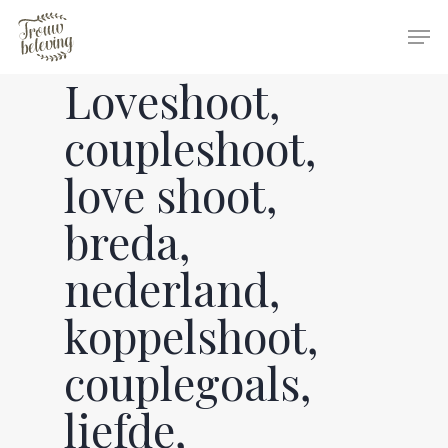
Loveshoot,
Hit enter to search or ESC to close
coupleshoot,
love shoot,
breda,
nederland,
koppelshoot,
couplegoals,
liefde,