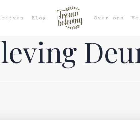
drijven
Blog
Over ons
Vo
leving Deu