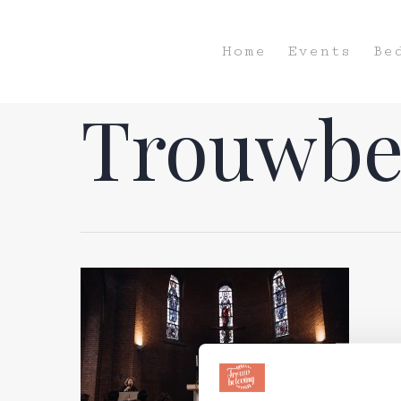
Home
Events
Be
Trouwbe
Hit enter to search or ESC to close