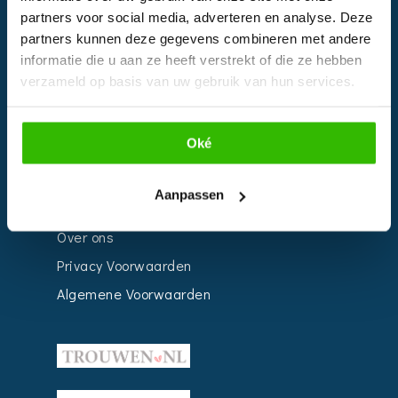
partners voor social media, adverteren en analyse. Deze
Bedrijven
partners kunnen deze gegevens combineren met andere
Impressie
informatie die u aan ze heeft verstrekt of die ze hebben
Weddingplanner
verzameld op basis van uw gebruik van hun services.
INFORMATIE
Oké
Voor Bedrijven
Aanpassen
Contact
Over ons
Privacy Voorwaarden
Algemene Voorwaarden