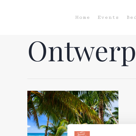
Home
Events
Be
Ontwerp 
Hit enter to search or ESC to close