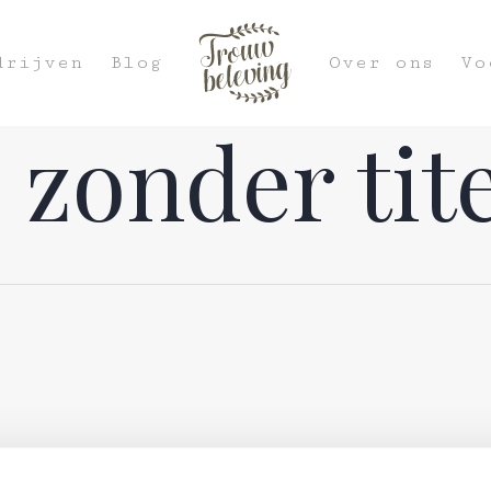
drijven
Blog
Over ons
Vo
zonder titel