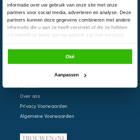
informatie over uw gebruik van onze site met onze
Kalender
partners voor social media, adverteren en analyse. Deze
Bedrijven
partners kunnen deze gegevens combineren met andere
informatie die u aan ze heeft verstrekt of die ze hebben
Impressie
verzameld op basis van uw gebruik van hun services.
Weddingplanner
Oké
INFORMATIE
Aanpassen
Voor Bedrijven
Contact
Over ons
Privacy Voorwaarden
Algemene Voorwaarden