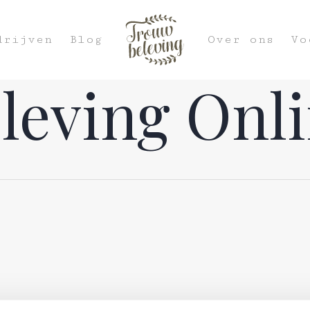
drijven
Blog
Over ons
Vo
leving Onl