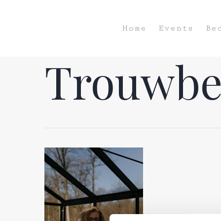
Home
Events
Be
Trouwbe
Hit enter to search or ESC to close