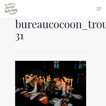
bureaucocoon_tro
Hit enter to search or ESC to close
31