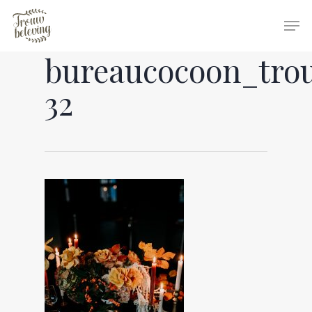
bureaucocoon_tro
Hit enter to search or ESC to close
32