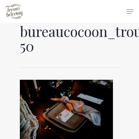
bureaucocoon_tro
Hit enter to search or ESC to close
50