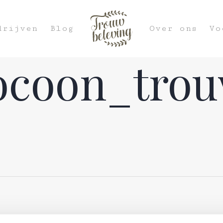
drijven
Blog
Over ons
Vo
ocoon_trou