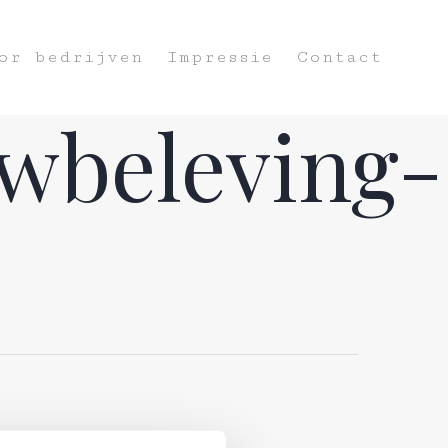
or bedrijven
Impressie
Contact
wbeleving-