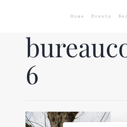
Home
Events
Be
bureauc
6
Hit enter to search or ESC to close