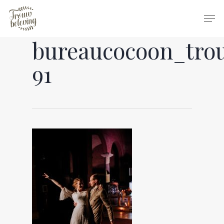
bureaucocoon_tro
Hit enter to search or ESC to close
91