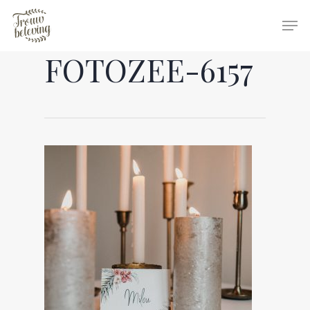
FOTOZEE-6157
Hit enter to search or ESC to close