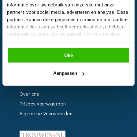
informatie over uw gebruik van onze site met onze
Kalender
partners voor social media, adverteren en analyse. Deze
Bedrijven
partners kunnen deze gegevens combineren met andere
informatie die u aan ze heeft verstrekt of die ze hebben
Impressie
verzameld op basis van uw gebruik van hun services.
Weddingplanner
Oké
INFORMATIE
Aanpassen
Voor Bedrijven
Contact
Over ons
Privacy Voorwaarden
Algemene Voorwaarden