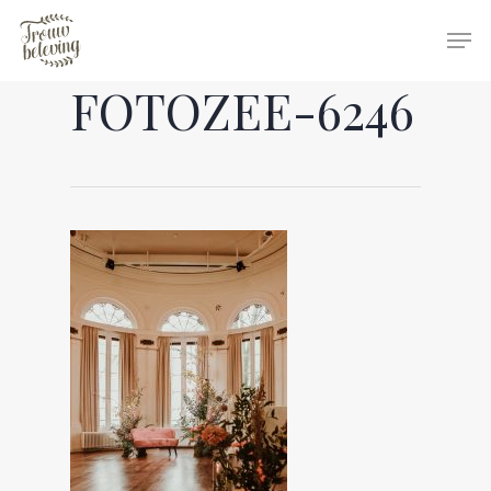
FOTOZEE-6246
Hit enter to search or ESC to close