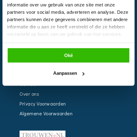
informatie over uw gebruik van onze site met onze
Kalender
partners voor social media, adverteren en analyse. Deze
Bedrijven
partners kunnen deze gegevens combineren met andere
informatie die u aan ze heeft verstrekt of die ze hebben
Impressie
verzameld op basis van uw gebruik van hun services.
Weddingplanner
Oké
INFORMATIE
Aanpassen
Voor Bedrijven
Contact
Over ons
Privacy Voorwaarden
Algemene Voorwaarden