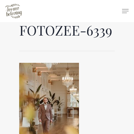
FOTOZEE-6339
Hit enter to search or ESC to close