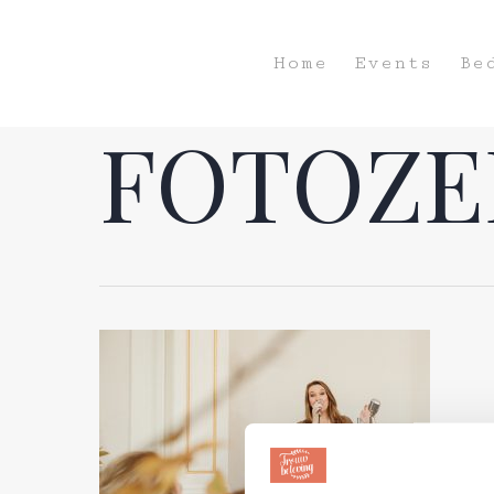
Home
Events
Be
FOTOZE
Hit enter to search or ESC to close