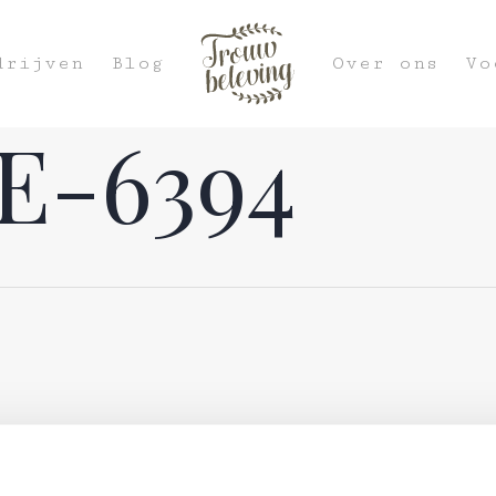
drijven
Blog
Over ons
Vo
E-6394