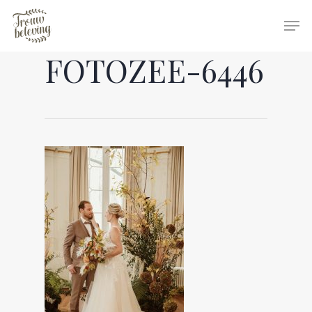
FOTOZEE-6446
Hit enter to search or ESC to close