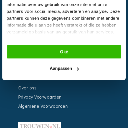
informatie over uw gebruik van onze site met onze
Kalender
partners voor social media, adverteren en analyse. Deze
Bedrijven
partners kunnen deze gegevens combineren met andere
informatie die u aan ze heeft verstrekt of die ze hebben
Impressie
verzameld op basis van uw gebruik van hun services.
Weddingplanner
Oké
INFORMATIE
Aanpassen
Voor Bedrijven
Contact
Over ons
Privacy Voorwaarden
Algemene Voorwaarden