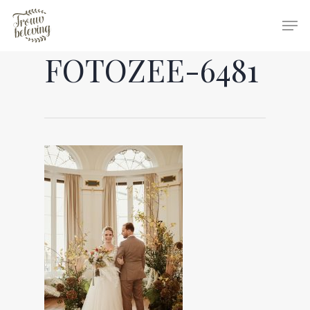
FOTOZEE-6481
Hit enter to search or ESC to close