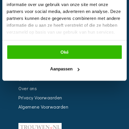
informatie over uw gebruik van onze site met onze
Kalender
partners voor social media, adverteren en analyse. Deze
Bedrijven
partners kunnen deze gegevens combineren met andere
informatie die u aan ze heeft verstrekt of die ze hebben
Impressie
verzameld op basis van uw gebruik van hun services.
Weddingplanner
Oké
INFORMATIE
Aanpassen
Voor Bedrijven
Contact
Over ons
Privacy Voorwaarden
Algemene Voorwaarden