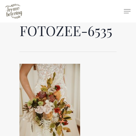
FOTOZEE-6535
Hit enter to search or ESC to close