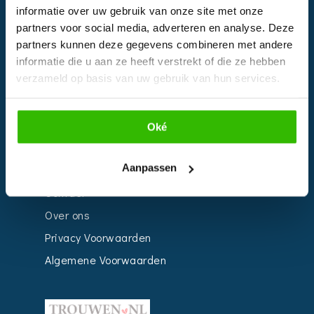
informatie over uw gebruik van onze site met onze
Kalender
partners voor social media, adverteren en analyse. Deze
Bedrijven
partners kunnen deze gegevens combineren met andere
informatie die u aan ze heeft verstrekt of die ze hebben
Impressie
verzameld op basis van uw gebruik van hun services.
Weddingplanner
Oké
INFORMATIE
Aanpassen
Voor Bedrijven
Contact
Over ons
Privacy Voorwaarden
Algemene Voorwaarden