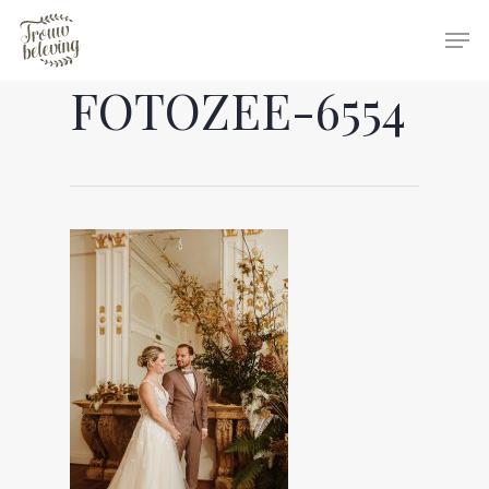
FOTOZEE-6554
Hit enter to search or ESC to close