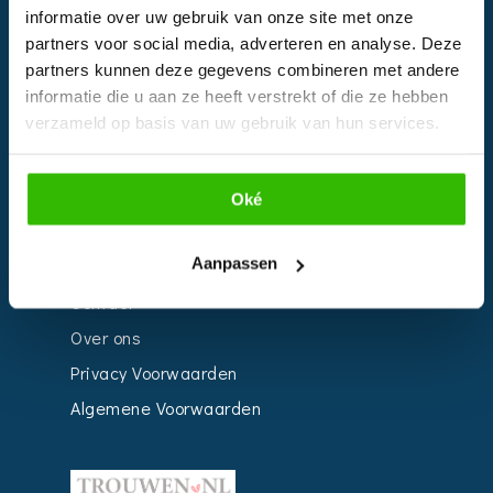
informatie over uw gebruik van onze site met onze
Kalender
partners voor social media, adverteren en analyse. Deze
Bedrijven
partners kunnen deze gegevens combineren met andere
informatie die u aan ze heeft verstrekt of die ze hebben
Impressie
verzameld op basis van uw gebruik van hun services.
Weddingplanner
Oké
INFORMATIE
Aanpassen
Voor Bedrijven
Contact
Over ons
Privacy Voorwaarden
Algemene Voorwaarden