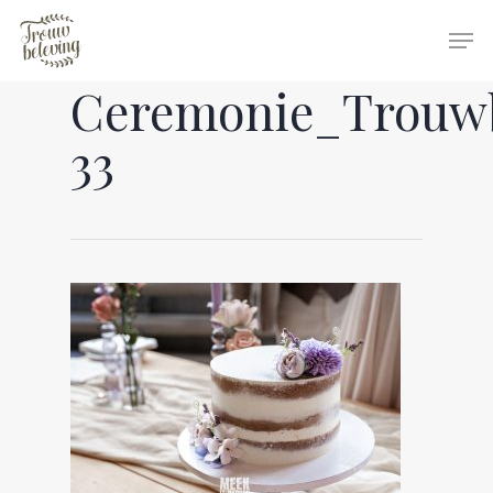
Ceremonie_Trouwb
Hit enter to search or ESC to close
33